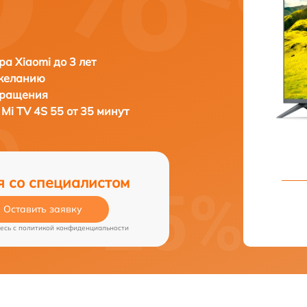
ра Xiaomi до 3 лет
 желанию
бращения
 Mi TV 4S 55 от 35 минут
я со специалистом
Оставить заявку
есь c
политикой конфиденциальности