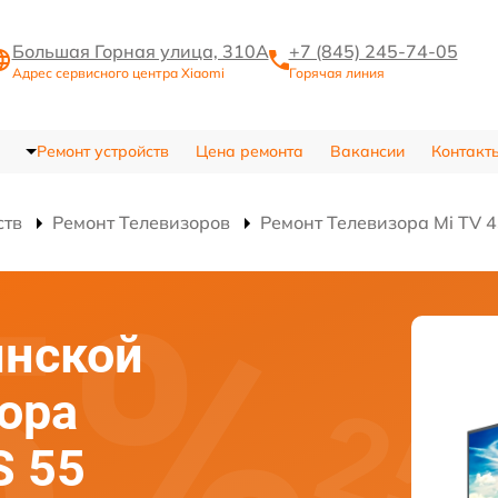
Большая Горная улица, 310А
+7 (845) 245-74-05
Адрес сервисного центра Xiaomi
Горячая линия
Ремонт устройств
Цена ремонта
Вакансии
Контакт
ств
Ремонт Телевизоров
Ремонт Телевизора Mi TV 4
инской
ора
S 55