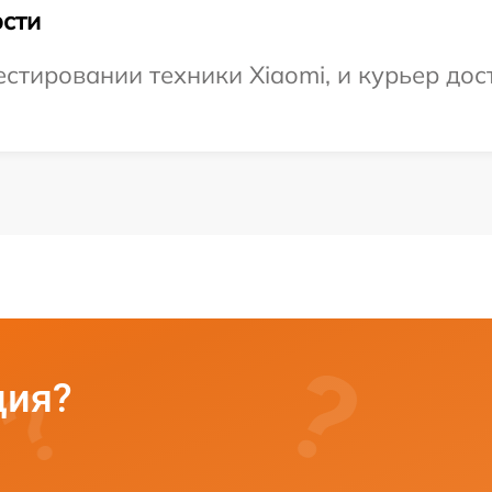
сти
тировании техники Xiaomi, и курьер дост
ция?