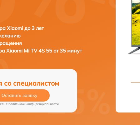
ра Xiaomi до 3 лет
 желанию
бращения
ора
Xiaomi Mi TV 4S 55 от 35 минут
я со специалистом
Оставить заявку
есь c
политикой конфиденциальности