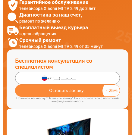
Гарантийное обслуживание
телевизора Xiaomi MI TV 2 49 до 3 лет
Диагностика за наш счет,
ремонт по желанию
Бесплатный выезд курьера
в день обращения
Срочный ремонт
телевизора Xiaomi MI TV 2 49 от 35 минут
Бесплатная консультация со
специалистом
Оставить заявку
Нажимая на кнопку "Оставить заявку" Вы соглашаетесь c
политикой
конфиденциальности