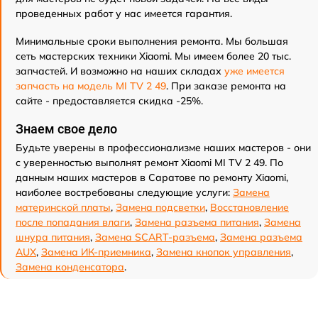
проведенных работ у нас имеется гарантия.
Минимальные сроки выполнения ремонта. Мы большая
сеть мастерских техники Xiaomi. Мы имеем более 20 тыс.
запчастей. И возможно на наших складах
уже имеется
запчасть на модель MI TV 2 49
. При заказе ремонта на
сайте - предоставляется скидка -25%.
Знаем свое дело
Будьте уверены в профессионализме наших мастеров - они
с уверенностью выполнят ремонт Xiaomi MI TV 2 49. По
данным наших мастеров в Саратове по ремонту Xiaomi,
наиболее востребованы следующие услуги:
Замена
материнской платы
,
Замена подсветки
,
Восстановление
после попадания влаги
,
Замена разъема питания
,
Замена
шнура питания
,
Замена SCART-разъема
,
Замена разъема
AUX
,
Замена ИК-приемника
,
Замена кнопок управления
,
Замена конденсатора
.