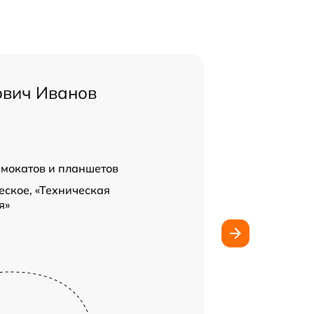
ович Иванов
амокатов и планшетов
ское, «Техническая
я»