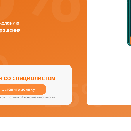
 желанию
бращения
я со специалистом
Оставить заявку
есь c
политикой конфиденциальности