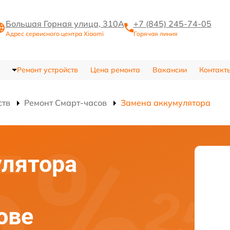
Большая Горная улица, 310А
+7 (845) 245-74-05
Адрес сервисного центра Xiaomi
Горячая линия
Ремонт устройств
Цена ремонта
Вакансии
Контакт
ств
Ремонт Смарт-часов
Замена аккумулятора
улятора
ове