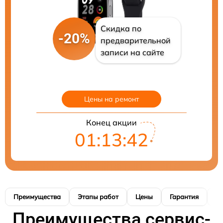
Скидка по
-20%
предварительной
записи на сайте
Цены на ремонт
Конец акции
01:13:41
Преимущества
Этапы работ
Цены
Гарантия
М
Преимущества сервис-