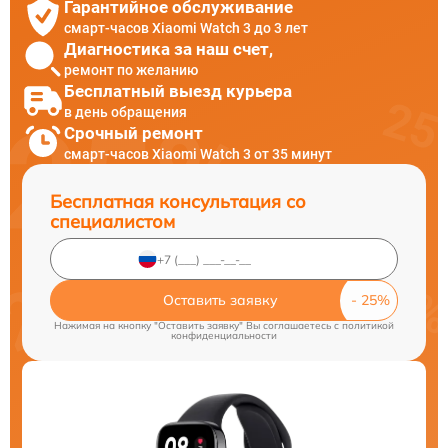
Гарантийное обслуживание
смарт-часов Xiaomi Watch 3 до 3 лет
Диагностика за наш счет,
ремонт по желанию
Бесплатный выезд курьера
в день обращения
Срочный ремонт
смарт-часов Xiaomi Watch 3 от 35 минут
Бесплатная консультация со
специалистом
Оставить заявку
Нажимая на кнопку "Оставить заявку" Вы соглашаетесь c
политикой
конфиденциальности