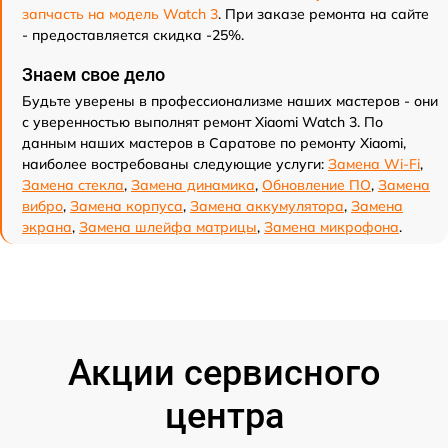
запчасть на модель Watch 3
. При заказе ремонта на сайте
- предоставляется скидка -25%.
Знаем свое дело
Будьте уверены в профессионализме наших мастеров - они
с уверенностью выполнят ремонт Xiaomi Watch 3. По
данным наших мастеров в Саратове по ремонту Xiaomi,
наиболее востребованы следующие услуги:
Замена Wi-Fi
,
Замена стекла
,
Замена динамика
,
Обновление ПО
,
Замена
вибро
,
Замена корпуса
,
Замена аккумулятора
,
Замена
экрана
,
Замена шлейфа матрицы
,
Замена микрофона
.
Акции сервисного
центра