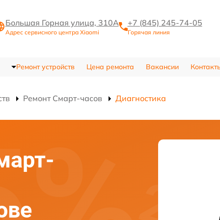
Большая Горная улица, 310А
+7 (845) 245-74-05
Адрес сервисного центра Xiaomi
Горячая линия
Ремонт устройств
Цена ремонта
Вакансии
Контакт
ств
Ремонт Смарт-часов
Диагностика
март-
ове