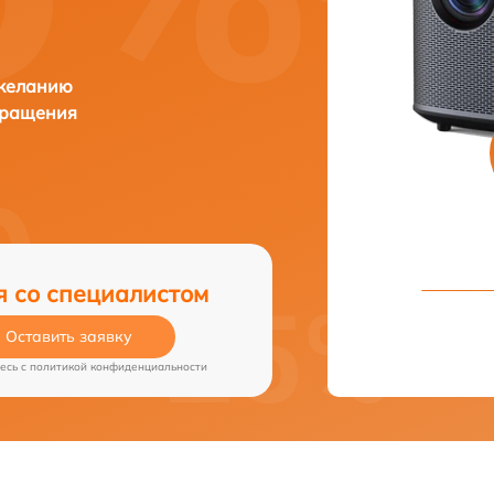
 желанию
бращения
я со специалистом
Оставить заявку
есь c
политикой конфиденциальности