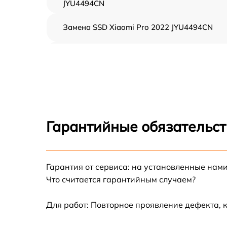
JYU4494CN
Замена SSD Xiaomi Pro 2022 JYU4494CN
Восстановление данных Xiaomi Pro 2022
JYU4494CN
Замена северного моста Xiaomi Pro 2022
JYU4494CN
Замена экрана Xiaomi Pro 2022 JYU4494CN
Гарантийные обязательст
Замена шлейфа матрицы Xiaomi Pro 2022
JYU4494CN
Замена термопасты Xiaomi Pro 2022
Гарантия от сервиса: на установленные нами
JYU4494CN
Что считается гарантийным случаем?
Замена системы охлаждения Xiaomi Pro
2022 JYU4494CN
Для работ: Повторное проявление дефекта, 
Замена оперативной памяти Xiaomi Pro 202