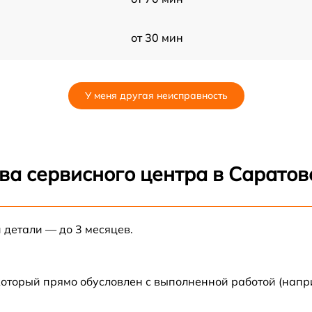
от 30 мин
от 70 мин
У меня другая неисправность
от 80 мин
от 80 мин
ва сервисного центра в Саратов
от 60 мин
 детали — до 3 месяцев.
от 30 мин
от 70 мин
который прямо обусловлен с выполненной работой (напр
2
от 50 мин