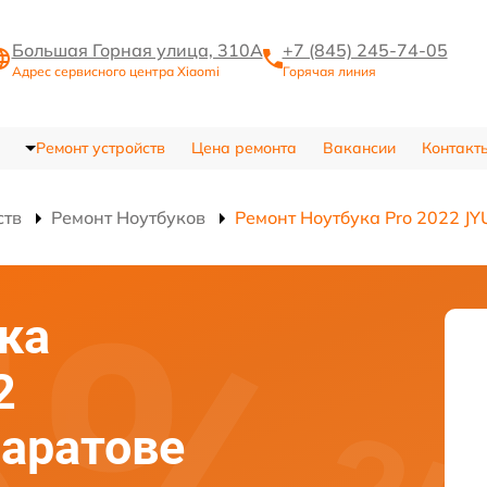
Большая Горная улица, 310А
+7 (845) 245-74-05
Адрес сервисного центра Xiaomi
Горячая линия
Ремонт устройств
Цена ремонта
Вакансии
Контакт
ств
Ремонт Ноутбуков
Ремонт Ноутбука Pro 2022 J
ка
2
аратове