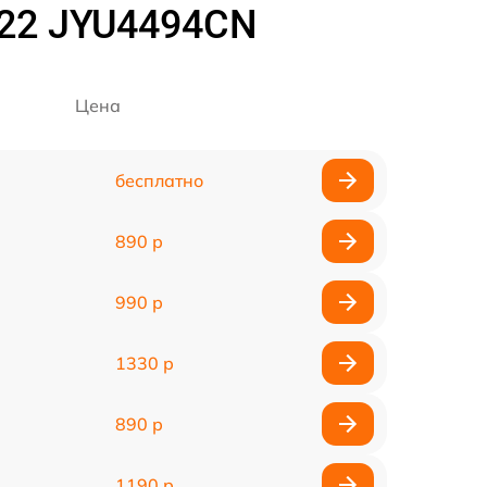
022 JYU4494CN
Цена
бесплатно
890 р
990 р
1330 р
890 р
1190 р