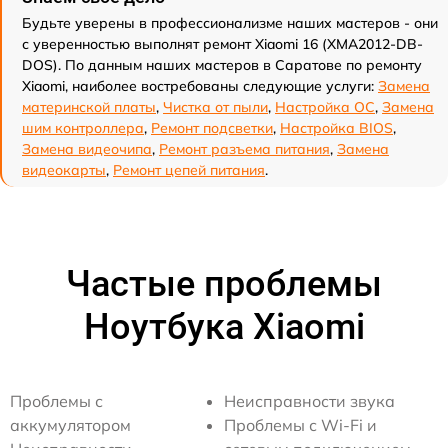
Будьте уверены в профессионализме наших мастеров - они
с уверенностью выполнят ремонт Xiaomi 16 (XMA2012-DB-
DOS). По данным наших мастеров в Саратове по ремонту
Xiaomi, наиболее востребованы следующие услуги:
Замена
материнской платы
,
Чистка от пыли
,
Настройка ОС
,
Замена
шим контроллера
,
Ремонт подсветки
,
Настройка BIOS
,
Замена видеочипа
,
Ремонт разъема питания
,
Замена
видеокарты
,
Ремонт цепей питания
.
Частые проблемы
Ноутбука Xiaomi
Проблемы с
Неисправности звука
аккумулятором
Проблемы с Wi-Fi и