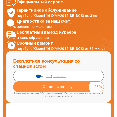
Официальный сервис
Гарантийное обслуживание
ноутбука Xiaomi 16 (XMA2012-DB-DOS) до 3 лет
Диагностика за наш счет,
ремонт по желанию
Бесплатный выезд курьера
в день обращения
Срочный ремонт
ноутбука Xiaomi 16 (XMA2012-DB-DOS) от 35 минут
Бесплатная консультация со
специалистом
Оставить заявку
Нажимая на кнопку "Оставить заявку" Вы соглашаетесь c
политикой
конфиденциальности