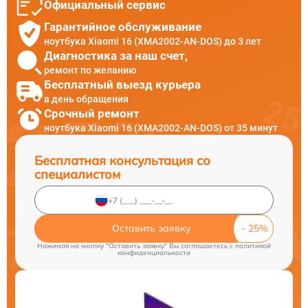
Официальный сервис
Гарантийное обслуживание
ноутбука Xiaomi 16 (XMA2002-AN-DOS) до 3 лет
Диагностика за наш счет,
ремонт по желанию
Бесплатный выезд курьера
в день обращения
Срочный ремонт
ноутбука Xiaomi 16 (XMA2002-AN-DOS) от 35 минут
Бесплатная консультация со
специалистом
Оставить заявку
Нажимая на кнопку "Оставить заявку" Вы соглашаетесь c
политикой
конфиденциальности