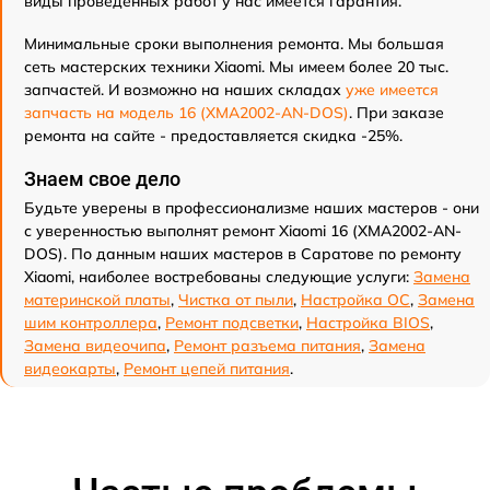
виды проведенных работ у нас имеется гарантия.
Минимальные сроки выполнения ремонта. Мы большая
сеть мастерских техники Xiaomi. Мы имеем более 20 тыс.
запчастей. И возможно на наших складах
уже имеется
запчасть на модель 16 (XMA2002-AN-DOS)
. При заказе
ремонта на сайте - предоставляется скидка -25%.
Знаем свое дело
Будьте уверены в профессионализме наших мастеров - они
с уверенностью выполнят ремонт Xiaomi 16 (XMA2002-AN-
DOS). По данным наших мастеров в Саратове по ремонту
Xiaomi, наиболее востребованы следующие услуги:
Замена
материнской платы
,
Чистка от пыли
,
Настройка ОС
,
Замена
шим контроллера
,
Ремонт подсветки
,
Настройка BIOS
,
Замена видеочипа
,
Ремонт разъема питания
,
Замена
видеокарты
,
Ремонт цепей питания
.