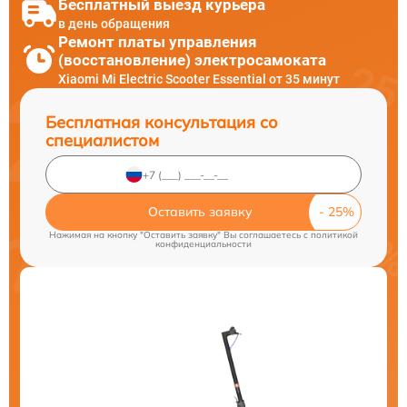
Бесплатный выезд курьера
в день обращения
Ремонт платы управления
(восстановление) электросамоката
Xiaomi Mi Electric Scooter Essential от 35 минут
Бесплатная консультация со
специалистом
Оставить заявку
Нажимая на кнопку "Оставить заявку" Вы соглашаетесь c
политикой
конфиденциальности